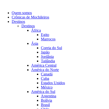
Quem somos
Crônicas de Mochileiros
Destinos
Destinos
África
Egito
Marrocos
Ásia
Coreia do Sul
Japão
Jordânia
Tailândia
América Central
América do Norte
Canadá
Cuba
Estados Unidos
México
América do Sul
Argentina
Bolívia
Brasil