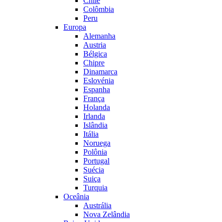
Chile
Colômbia
Peru
Europa
Alemanha
Austria
Bélgica
Chipre
Dinamarca
Eslovénia
Espanha
França
Holanda
Irlanda
Islândia
Itália
Noruega
Polônia
Portugal
Suécia
Suiça
Turquia
Oceânia
Austrália
Nova Zelândia