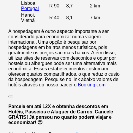
Lisboa,
R 90
8,7
2 km
Portugal
Hanoi,
R 40
8,1
7 km
Vietnã
A hospedagem é outro aspecto importante a ser
considerado para economizar numa viagem
internacional. Uma opção é pesquisar por
hospedagens em bairros menos turísticos, pois
geralmente os preços são mais baixos. Além disso,
utilizar sites de reservas com descontos e optar por
hostels ou albergues pode ser uma alternativa mais
econômica. Esses estabelecimentos costumam
oferecer quartos compartilhados, o que reduz o custo
da hospedagem. Pesquise no link abaixo valores de
hotéis através do nosso parceiro
Booking.com
Parcele em até 12X e obtenha descontos em
Hotéis, Passeios e Aluguer de Carros. Cancele
GRÁTIS! Já pensou no quanto poderá viajar e
economizar! 🙂