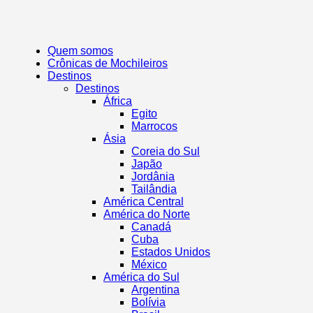
Quem somos
Crônicas de Mochileiros
Destinos
Destinos
África
Egito
Marrocos
Ásia
Coreia do Sul
Japão
Jordânia
Tailândia
América Central
América do Norte
Canadá
Cuba
Estados Unidos
México
América do Sul
Argentina
Bolívia