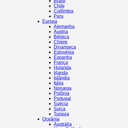
Brasil
Chile
Colômbia
Peru
Europa
Alemanha
Austria
Bélgica
Chipre
Dinamarca
Eslovénia
Espanha
França
Holanda
Irlanda
Islândia
Itália
Noruega
Polônia
Portugal
Suécia
Suiça
Turquia
Oceânia
Austrália