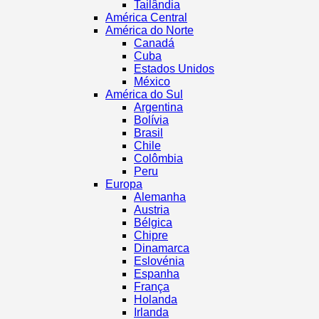
Tailândia
América Central
América do Norte
Canadá
Cuba
Estados Unidos
México
América do Sul
Argentina
Bolívia
Brasil
Chile
Colômbia
Peru
Europa
Alemanha
Austria
Bélgica
Chipre
Dinamarca
Eslovénia
Espanha
França
Holanda
Irlanda