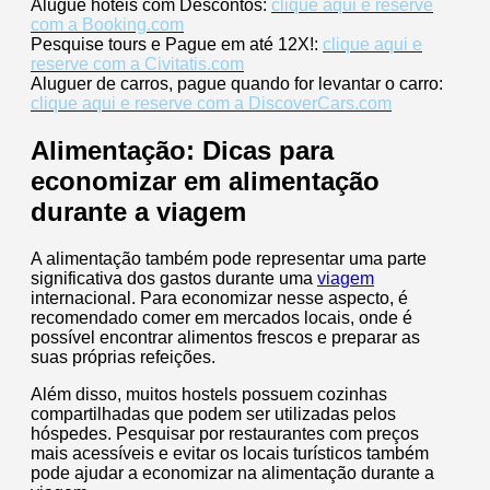
Alugue hotéis com Descontos:
clique aqui e reserve
com a Booking.com
Pesquise tours e Pague em até 12X!:
clique aqui e
reserve com a Civitatis.com
Aluguer de carros, pague quando for levantar o carro:
clique aqui e reserve com a DiscoverCars.com
Alimentação: Dicas para
economizar em alimentação
durante a viagem
A alimentação também pode representar uma parte
significativa dos gastos durante uma
viagem
internacional. Para economizar nesse aspecto, é
recomendado comer em mercados locais, onde é
possível encontrar alimentos frescos e preparar as
suas próprias refeições.
Além disso, muitos hostels possuem cozinhas
compartilhadas que podem ser utilizadas pelos
hóspedes. Pesquisar por restaurantes com preços
mais acessíveis e evitar os locais turísticos também
pode ajudar a economizar na alimentação durante a