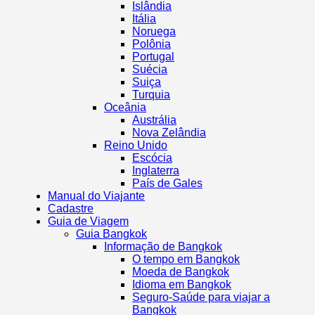
Islândia
Itália
Noruega
Polônia
Portugal
Suécia
Suiça
Turquia
Oceânia
Austrália
Nova Zelândia
Reino Unido
Escócia
Inglaterra
País de Gales
Manual do Viajante
Cadastre
Guia de Viagem
Guia Bangkok
Informação de Bangkok
O tempo em Bangkok
Moeda de Bangkok
Idioma em Bangkok
Seguro-Saúde para viajar a
Bangkok