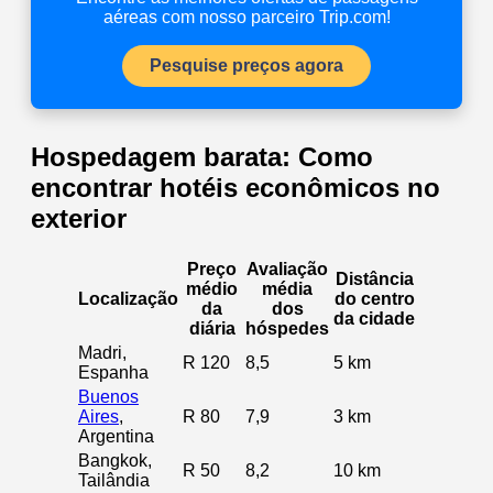
aéreas com nosso parceiro Trip.com!
Pesquise preços agora
Hospedagem barata: Como
encontrar hotéis econômicos no
exterior
Preço
Avaliação
Distância
médio
média
Localização
do centro
da
dos
da cidade
diária
hóspedes
Madri,
R 120
8,5
5 km
Espanha
Buenos
Aires
,
R 80
7,9
3 km
Argentina
Bangkok,
R 50
8,2
10 km
Tailândia