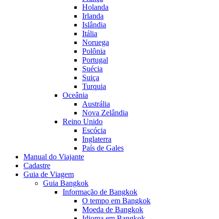
Holanda
Irlanda
Islândia
Itália
Noruega
Polônia
Portugal
Suécia
Suiça
Turquia
Oceânia
Austrália
Nova Zelândia
Reino Unido
Escócia
Inglaterra
País de Gales
Manual do Viajante
Cadastre
Guia de Viagem
Guia Bangkok
Informação de Bangkok
O tempo em Bangkok
Moeda de Bangkok
Idioma em Bangkok