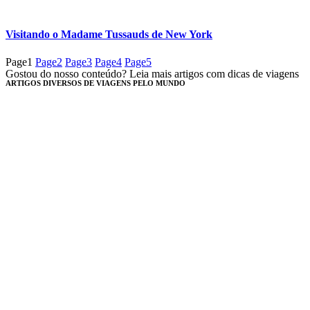
Visitando o Madame Tussauds de New York
Page
1
Page
2
Page
3
Page
4
Page
5
Gostou do nosso conteúdo? Leia mais artigos com dicas de viagens
ARTIGOS DIVERSOS DE VIAGENS PELO MUNDO​