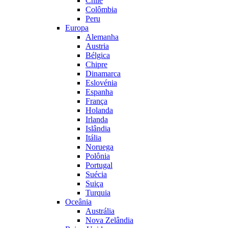
Chile
Colômbia
Peru
Europa
Alemanha
Austria
Bélgica
Chipre
Dinamarca
Eslovénia
Espanha
França
Holanda
Irlanda
Islândia
Itália
Noruega
Polônia
Portugal
Suécia
Suiça
Turquia
Oceânia
Austrália
Nova Zelândia