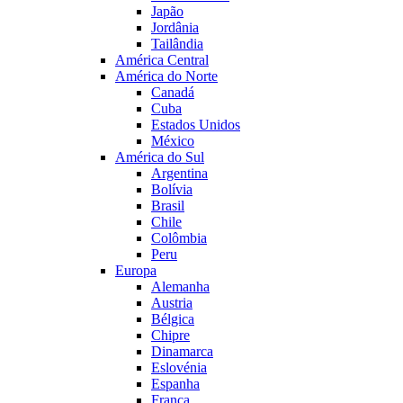
Japão
Jordânia
Tailândia
América Central
América do Norte
Canadá
Cuba
Estados Unidos
México
América do Sul
Argentina
Bolívia
Brasil
Chile
Colômbia
Peru
Europa
Alemanha
Austria
Bélgica
Chipre
Dinamarca
Eslovénia
Espanha
França