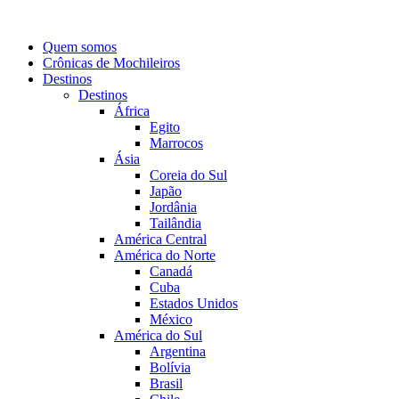
Quem somos
Crônicas de Mochileiros
Destinos
Destinos
África
Egito
Marrocos
Ásia
Coreia do Sul
Japão
Jordânia
Tailândia
América Central
América do Norte
Canadá
Cuba
Estados Unidos
México
América do Sul
Argentina
Bolívia
Brasil