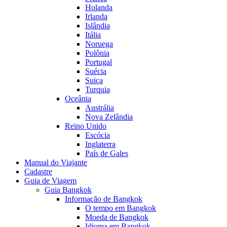
Holanda
Irlanda
Islândia
Itália
Noruega
Polônia
Portugal
Suécia
Suiça
Turquia
Oceânia
Austrália
Nova Zelândia
Reino Unido
Escócia
Inglaterra
País de Gales
Manual do Viajante
Cadastre
Guia de Viagem
Guia Bangkok
Informação de Bangkok
O tempo em Bangkok
Moeda de Bangkok
Idioma em Bangkok