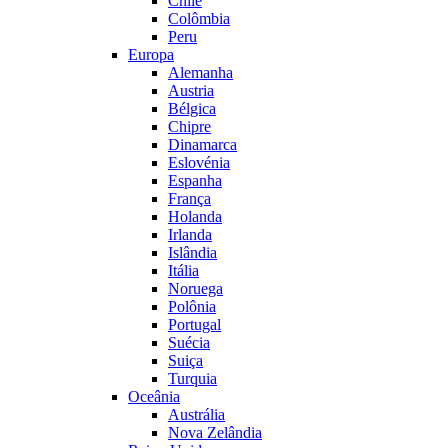
Chile
Colômbia
Peru
Europa
Alemanha
Austria
Bélgica
Chipre
Dinamarca
Eslovénia
Espanha
França
Holanda
Irlanda
Islândia
Itália
Noruega
Polônia
Portugal
Suécia
Suiça
Turquia
Oceânia
Austrália
Nova Zelândia