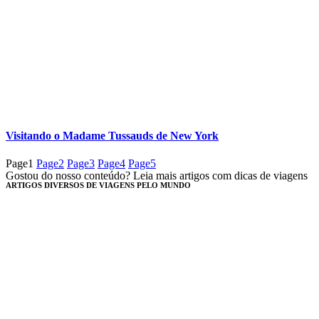
Visitando o Madame Tussauds de New York
Page
1
Page
2
Page
3
Page
4
Page
5
Gostou do nosso conteúdo? Leia mais artigos com dicas de viagens
ARTIGOS DIVERSOS DE VIAGENS PELO MUNDO​