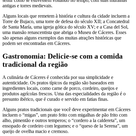
sentir como se estivessem voltando no tempo, com suas muralhas
antigas e torres medievais.
Alguns locais que remetem à história e cultura da cidade incluem a
Torre de Bujaco, uma torre de defesa do século XII; a Concatedral
de Santa María, uma igreja gótica do século XV; e a Casa del Sol,
uma mansão renascentista que abriga o Museu de Cáceres. Esses
são apenas alguns exemplos das muitas atrações históricas que
podem ser encontradas em Cáceres.
Gastronomia: Delicie-se com a comida
tradicional da região
A culinária de Cáceres é conhecida por sua simplicidade e
autenticidade. Os pratos típicos da região são baseados em
ingredientes locais, como carne de porco, cordeiro, queijos e
produtos agrícolas frescos. Uma das especialidades da região é o
presunto ibérico, que é curado e servido em fatias finas.
Alguns pratos tradicionais que você deve experimentar em Cáceres
incluem o “migas”, um prato feito com migalhas de pão frito com
alho, pimentão e outros temperos; o “cordero a la caldereta”, um
ensopado de cordeiro com legumes; e o “queso de la Serena”, um
queijo de ovelha macio e cremoso.