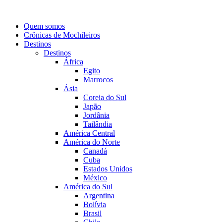
Quem somos
Crônicas de Mochileiros
Destinos
Destinos
África
Egito
Marrocos
Ásia
Coreia do Sul
Japão
Jordânia
Tailândia
América Central
América do Norte
Canadá
Cuba
Estados Unidos
México
América do Sul
Argentina
Bolívia
Brasil