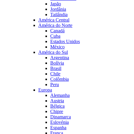
Japão
Jordânia
Tailândia
América Central
América do Norte
Canadá
Cuba
Estados Unidos
México
América do Sul
Argentina
Bolívia
Brasil
Chile
Colômbia
Peru
Europa
Alemanha
Austria
Bélgica
Chipre
Dinamarca
Eslovénia
Espanha
França