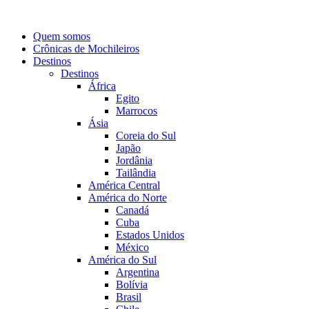
Quem somos
Crônicas de Mochileiros
Destinos
Destinos
África
Egito
Marrocos
Ásia
Coreia do Sul
Japão
Jordânia
Tailândia
América Central
América do Norte
Canadá
Cuba
Estados Unidos
México
América do Sul
Argentina
Bolívia
Brasil