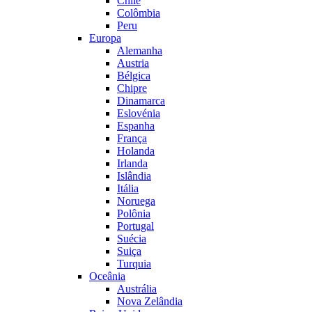
Chile
Colômbia
Peru
Europa
Alemanha
Austria
Bélgica
Chipre
Dinamarca
Eslovénia
Espanha
França
Holanda
Irlanda
Islândia
Itália
Noruega
Polônia
Portugal
Suécia
Suiça
Turquia
Oceânia
Austrália
Nova Zelândia