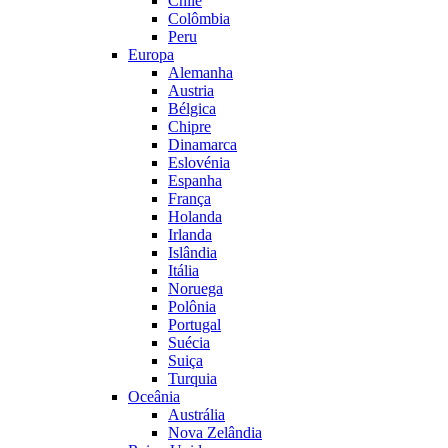
Chile
Colômbia
Peru
Europa
Alemanha
Austria
Bélgica
Chipre
Dinamarca
Eslovénia
Espanha
França
Holanda
Irlanda
Islândia
Itália
Noruega
Polônia
Portugal
Suécia
Suiça
Turquia
Oceânia
Austrália
Nova Zelândia