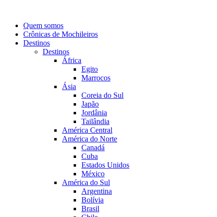
Quem somos
Crônicas de Mochileiros
Destinos
Destinos
África
Egito
Marrocos
Ásia
Coreia do Sul
Japão
Jordânia
Tailândia
América Central
América do Norte
Canadá
Cuba
Estados Unidos
México
América do Sul
Argentina
Bolívia
Brasil