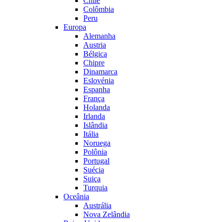
Chile
Colômbia
Peru
Europa
Alemanha
Austria
Bélgica
Chipre
Dinamarca
Eslovénia
Espanha
França
Holanda
Irlanda
Islândia
Itália
Noruega
Polônia
Portugal
Suécia
Suiça
Turquia
Oceânia
Austrália
Nova Zelândia