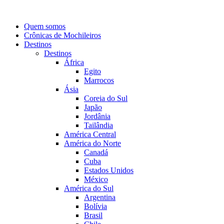
Quem somos
Crônicas de Mochileiros
Destinos
Destinos
África
Egito
Marrocos
Ásia
Coreia do Sul
Japão
Jordânia
Tailândia
América Central
América do Norte
Canadá
Cuba
Estados Unidos
México
América do Sul
Argentina
Bolívia
Brasil