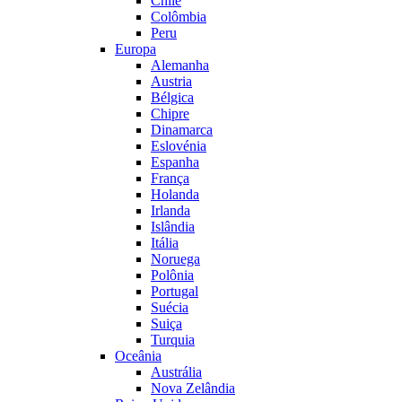
Chile
Colômbia
Peru
Europa
Alemanha
Austria
Bélgica
Chipre
Dinamarca
Eslovénia
Espanha
França
Holanda
Irlanda
Islândia
Itália
Noruega
Polônia
Portugal
Suécia
Suiça
Turquia
Oceânia
Austrália
Nova Zelândia