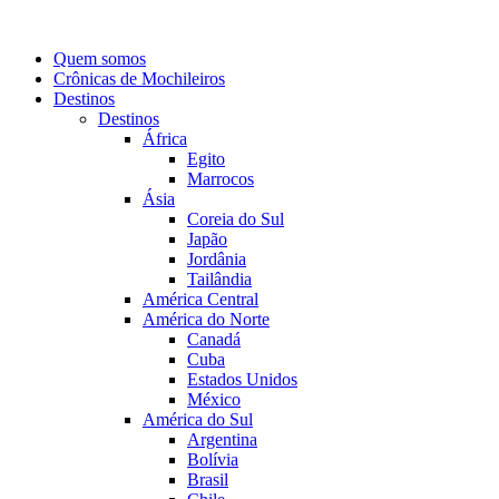
Quem somos
Crônicas de Mochileiros
Destinos
Destinos
África
Egito
Marrocos
Ásia
Coreia do Sul
Japão
Jordânia
Tailândia
América Central
América do Norte
Canadá
Cuba
Estados Unidos
México
América do Sul
Argentina
Bolívia
Brasil