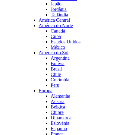
Japão
Jordânia
Tailândia
América Central
América do Norte
Canadá
Cuba
Estados Unidos
México
América do Sul
Argentina
Bolívia
Brasil
Chile
Colômbia
Peru
Europa
Alemanha
Austria
Bélgica
Chipre
Dinamarca
Eslovénia
Espanha
França