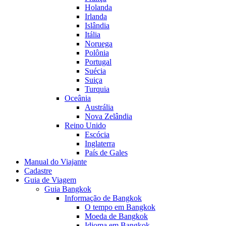
Holanda
Irlanda
Islândia
Itália
Noruega
Polônia
Portugal
Suécia
Suiça
Turquia
Oceânia
Austrália
Nova Zelândia
Reino Unido
Escócia
Inglaterra
País de Gales
Manual do Viajante
Cadastre
Guia de Viagem
Guia Bangkok
Informação de Bangkok
O tempo em Bangkok
Moeda de Bangkok
Idioma em Bangkok