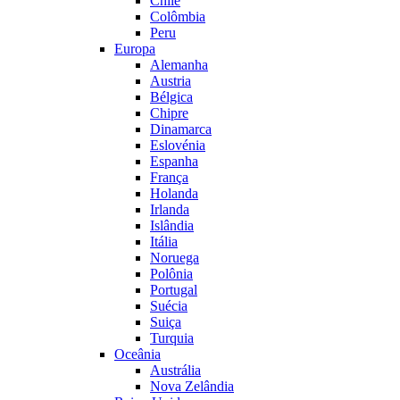
Chile
Colômbia
Peru
Europa
Alemanha
Austria
Bélgica
Chipre
Dinamarca
Eslovénia
Espanha
França
Holanda
Irlanda
Islândia
Itália
Noruega
Polônia
Portugal
Suécia
Suiça
Turquia
Oceânia
Austrália
Nova Zelândia