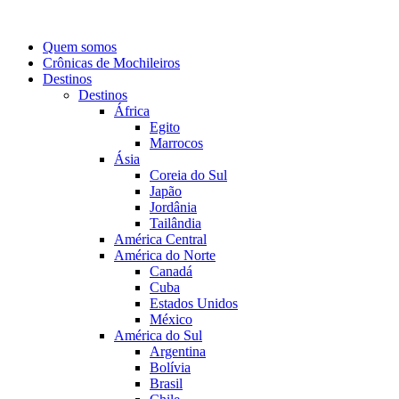
Quem somos
Crônicas de Mochileiros
Destinos
Destinos
África
Egito
Marrocos
Ásia
Coreia do Sul
Japão
Jordânia
Tailândia
América Central
América do Norte
Canadá
Cuba
Estados Unidos
México
América do Sul
Argentina
Bolívia
Brasil