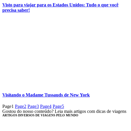
Visto para viajar para os Estados Unidos: Tudo o que você
precisa saber!
Visitando o Madame Tussauds de New York
Page
1
Page
2
Page
3
Page
4
Page
5
Gostou do nosso conteúdo? Leia mais artigos com dicas de viagens
ARTIGOS DIVERSOS DE VIAGENS PELO MUNDO​