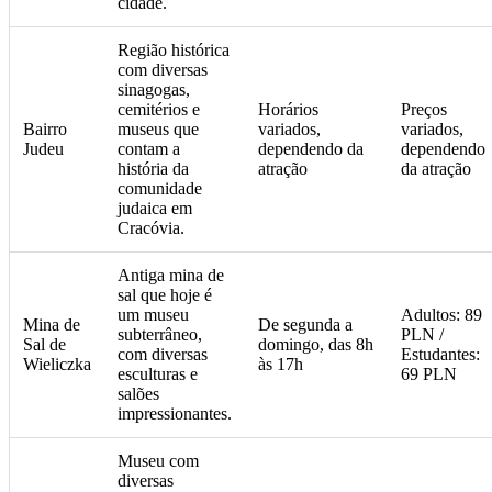
cidade.
Região histórica
com diversas
sinagogas,
cemitérios e
Horários
Preços
Bairro
museus que
variados,
variados,
Judeu
contam a
dependendo da
dependendo
história da
atração
da atração
comunidade
judaica em
Cracóvia.
Antiga mina de
sal que hoje é
um museu
Adultos: 89
Mina de
De segunda a
subterrâneo,
PLN /
Sal de
domingo, das 8h
com diversas
Estudantes:
Wieliczka
às 17h
esculturas e
69 PLN
salões
impressionantes.
Museu com
diversas