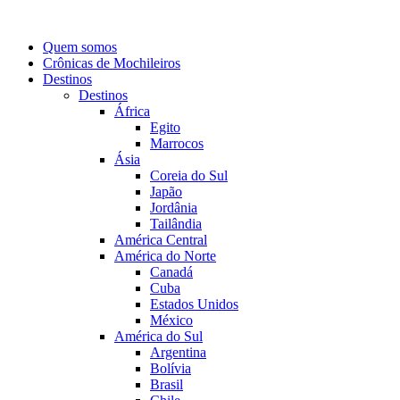
Quem somos
Crônicas de Mochileiros
Destinos
Destinos
África
Egito
Marrocos
Ásia
Coreia do Sul
Japão
Jordânia
Tailândia
América Central
América do Norte
Canadá
Cuba
Estados Unidos
México
América do Sul
Argentina
Bolívia
Brasil