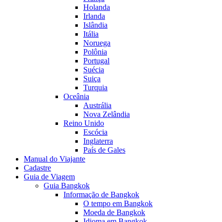
Holanda
Irlanda
Islândia
Itália
Noruega
Polônia
Portugal
Suécia
Suiça
Turquia
Oceânia
Austrália
Nova Zelândia
Reino Unido
Escócia
Inglaterra
País de Gales
Manual do Viajante
Cadastre
Guia de Viagem
Guia Bangkok
Informação de Bangkok
O tempo em Bangkok
Moeda de Bangkok
Idioma em Bangkok