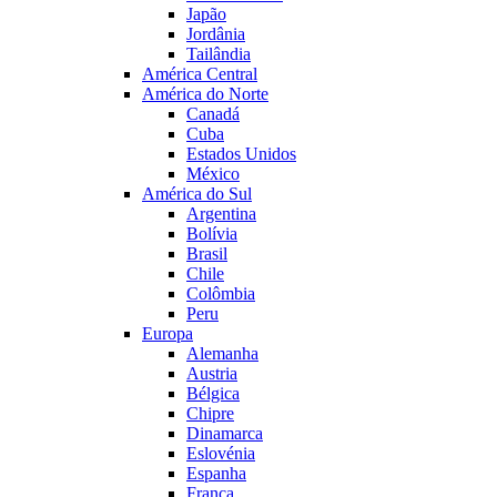
Japão
Jordânia
Tailândia
América Central
América do Norte
Canadá
Cuba
Estados Unidos
México
América do Sul
Argentina
Bolívia
Brasil
Chile
Colômbia
Peru
Europa
Alemanha
Austria
Bélgica
Chipre
Dinamarca
Eslovénia
Espanha
França