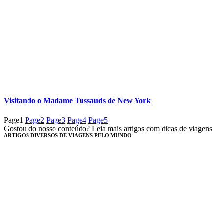
Visitando o Madame Tussauds de New York
Page
1
Page
2
Page
3
Page
4
Page
5
Gostou do nosso conteúdo? Leia mais artigos com dicas de viagens
ARTIGOS DIVERSOS DE VIAGENS PELO MUNDO​