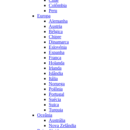
Chile
Colômbia
Peru
Europa
Alemanha
Austria
Bélgica
Chipre
Dinamarca
Eslovénia
Espanha
França
Holanda
Irlanda
Islândia
Itália
Noruega
Polônia
Portugal
Suécia
Suiça
Turquia
Oceânia
Austrália
Nova Zelândia