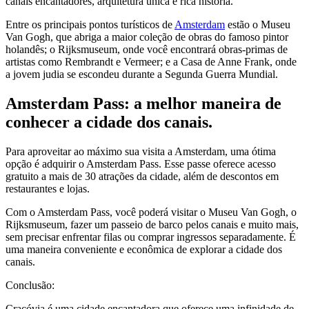
canais encantadores, arquitetura única e rica história.
Entre os principais pontos turísticos de
Amsterdam
estão o Museu
Van Gogh, que abriga a maior coleção de obras do famoso pintor
holandês; o Rijksmuseum, onde você encontrará obras-primas de
artistas como Rembrandt e Vermeer; e a Casa de Anne Frank, onde
a jovem judia se escondeu durante a Segunda Guerra Mundial.
Amsterdam Pass: a melhor maneira de
conhecer a cidade dos canais.
Para aproveitar ao máximo sua visita a Amsterdam, uma ótima
opção é adquirir o Amsterdam Pass. Esse passe oferece acesso
gratuito a mais de 30 atrações da cidade, além de descontos em
restaurantes e lojas.
Com o Amsterdam Pass, você poderá visitar o Museu Van Gogh, o
Rijksmuseum, fazer um passeio de barco pelos canais e muito mais,
sem precisar enfrentar filas ou comprar ingressos separadamente. É
uma maneira conveniente e econômica de explorar a cidade dos
canais.
Conclusão:
Cracóvia é uma cidade encantadora que oferece uma infinidade de